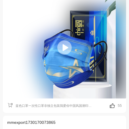
55
蓝色口罩一次性口罩非独立包装我爱你中国风国潮印花囗罩含熔喷防尘口罩
mmexport1730170073865