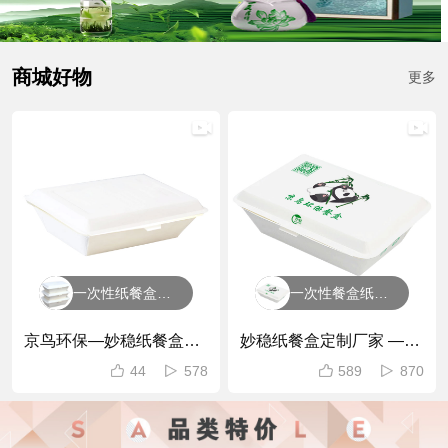
商城好物
更多
一次性纸餐盒饭盒外卖打包盒餐饮带盖加厚纸餐盒打包盒米饭盒沙拉便当盒
一次性餐盒纸饭盒环保可降解外卖纸质快餐盒煎饺米饭烧烤盒长方形打包盒
京鸟环保—妙稳纸餐盒生
妙稳纸餐盒定制厂家 —
产车间
550ml印刷版新品上架
44
578
589
870