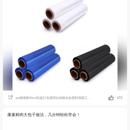
455
pe缠绕膜50cm托盘打包透明拉伸膜自粘塑料薄膜工业保鲜膜 厂家批发
康巢鲜肉大包子做法，几分钟轻松学会！