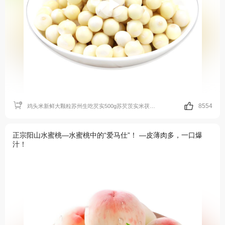
8554
鸡头米新鲜大颗粒苏州生吃芡实500g苏芡茨实米茯苓即食非干货手剥
正宗阳山水蜜桃—水蜜桃中的“爱马仕”！ —皮薄肉多，一口爆
汁！