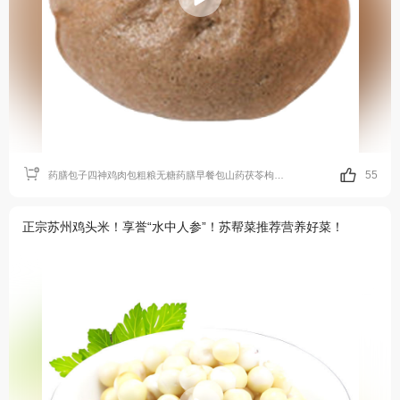
55
药膳包子四神鸡肉包粗粮无糖药膳早餐包山药茯苓枸杞养生速食馒头
正宗苏州鸡头米！享誉“水中人参”！苏帮菜推荐营养好菜！