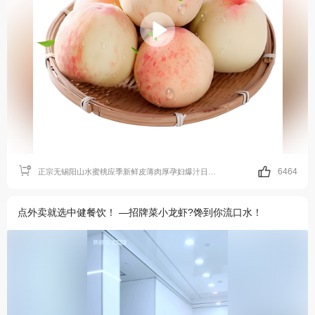
6464
正宗无锡阳山水蜜桃应季新鲜皮薄肉厚孕妇爆汁日川湖景软桃水果
点外卖就选中健餐饮！ —招牌菜小龙虾?馋到你流口水！