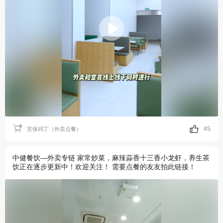
45
宫保鸡丁（外卖点餐）
中健餐饮—外卖专链 家常炒菜，麻辣蒜香十三香小龙虾，养生茶
饮正在逐步更新中！欢迎关注！ 需要点餐的友友拍此链接！