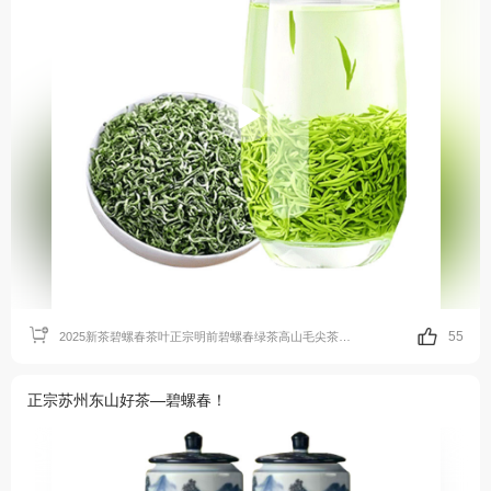
55
2025新茶碧螺春茶叶正宗明前碧螺春绿茶高山毛尖茶浓香型嫩芽新茶
正宗苏州东山好茶—碧螺春！