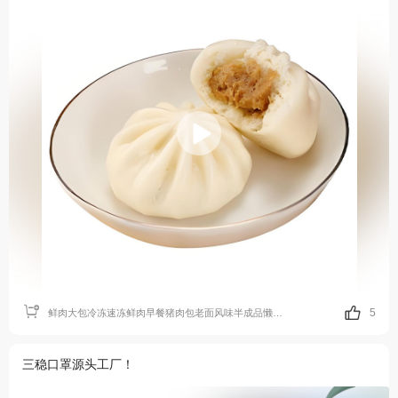
5
鲜肉大包冷冻速冻鲜肉早餐猪肉包老面风味半成品懒人速食包子商用
三稳口罩源头工厂！