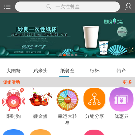
一次性餐盒
大闸蟹
鸡米头
纸餐盒
纸杯
特产
更多
促销活动
限时购
砸金蛋
幸运大转
分销分享
优惠券
盘