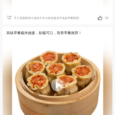
45
手工老面鲜肉大包特大号大肉包速冻半成品早餐商用懒人速食大包子
风味早餐糯米烧麦，软糯可口，营养早餐推荐！