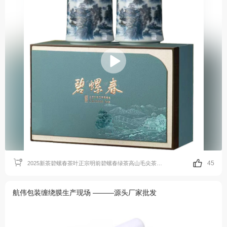
45
2025新茶碧螺春茶叶正宗明前碧螺春绿茶高山毛尖茶浓香型嫩芽新茶
航伟包装缠绕膜生产现场 ———源头厂家批发