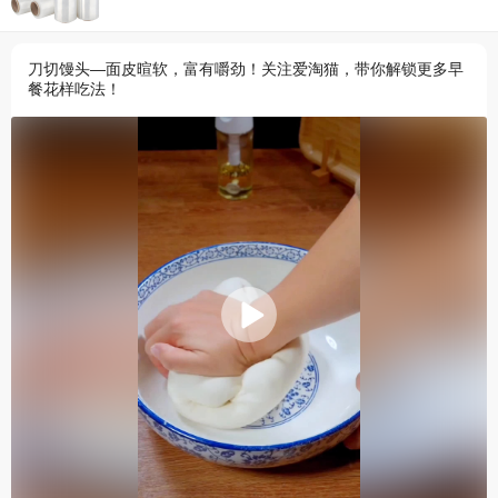
刀切馒头—面皮暄软，富有嚼劲！关注爱淘猫，带你解锁更多早
餐花样吃法！