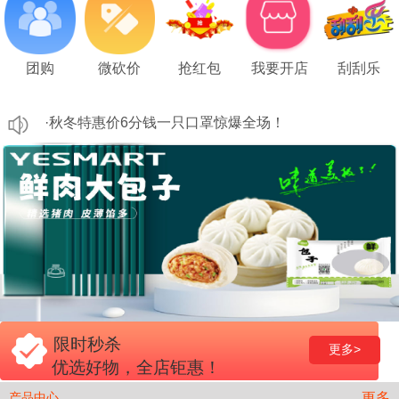
阳澄湖大闸蟹特价优惠！限时限量购拼手速！~
苏州太湖新鲜鸡米头上市!基地直供！
团购
微砍价
抢红包
我要开店
刮刮乐
·秋冬特惠价6分钱一只口罩惊爆全场！
·新品首发！妙良纸杯特惠6分钱一只！
· 商城特惠来袭！8分一只纸餐盒源头厂家批发，优惠！
· 【商城特惠】| 缠绕膜10.8元/公斤走起！活动特惠，赶紧下单吧，手慢无！
阳澄湖大闸蟹特价优惠！限时限量购拼手速！~
苏州太湖新鲜鸡米头上市!基地直供！
·秋冬特惠价6分钱一只口罩惊爆全场！
·新品首发！妙良纸杯特惠6分钱一只！
限时秒杀
更多>
优选好物，全店钜惠！
· 商城特惠来袭！8分一只纸餐盒源头厂家批发，优惠！
更多
产品中心