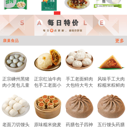
按钮
更多
康巢食品
正宗嵊州黑猪
正宗红油牛肉
手工老面鲜肉
风味手工大肉
肉小笼包儿童
包手工老面小
大包特大号大
粽糯米粽鲜肉
早餐老面鲜肉
笼包爆汁麻辣
肉包速冻半成
粽早餐滋补送
包冷
风味
品早
礼粽
老面刀切馒头
原味糯米烧麦
药膳包子四神
五行馒头药膳