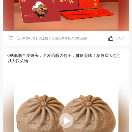
5464
【大闸蟹礼券】悦太蟹卡太湖大闸蟹礼券10只装螃蟹礼盒装大闸蟹提货卡中秋礼
0糖低脂全麦馒头，全麦药膳大包子，健康美味！糖尿病人也可
以大快朵颐！