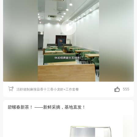
555
活虾烧制麻辣蒜香十三香小龙虾+工作套餐
碧螺春新茶！ ——新鲜采摘，基地直发！