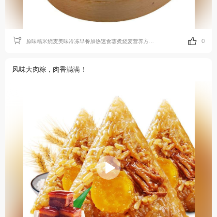
0
原味糯米烧麦美味冷冻早餐加热速食蒸煮烧麦营养方便速食半成品
风味大肉粽，肉香满满！