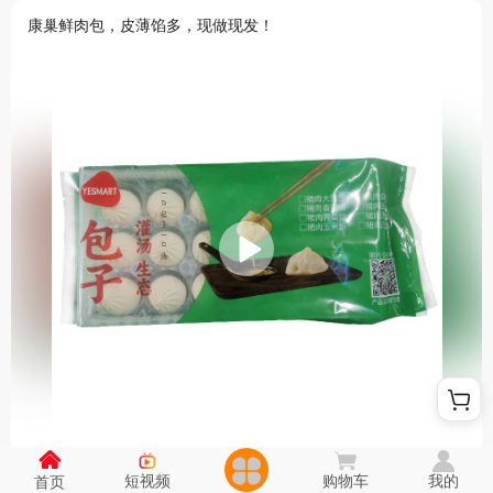
康巢鲜肉包，皮薄馅多，现做现发！
0
鲜肉大包子懒人速食早餐速冻包点半成品包子馒头荤素肉包子批发
短视频
购物车
我的
首页