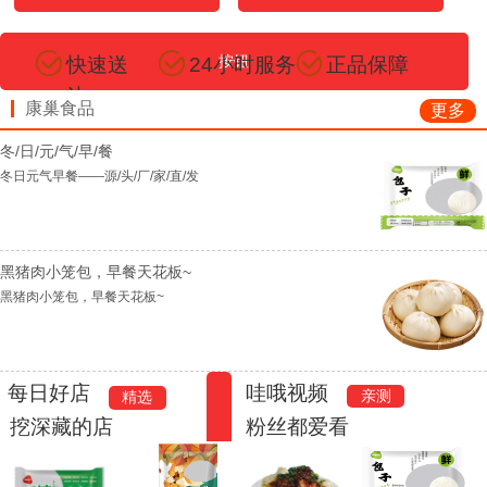
按钮
快速送
24小时服务
正品保障
达
康巢食品
更多
冬/日/元/气/早/餐
冬日元气早餐——源/头/厂/家/直/发
黑猪肉小笼包，早餐天花板~
黑猪肉小笼包，早餐天花板~
每日好店
哇哦视频
亲测
精选
挖深藏的店
粉丝都爱看