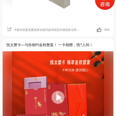
444
卡板木托盘免熏蒸胶合板托盘四面进叉物流垫仓防潮胶合板
悦太蟹卡—与你相约金秋蟹宴！ 一卡相赠，情?人间！