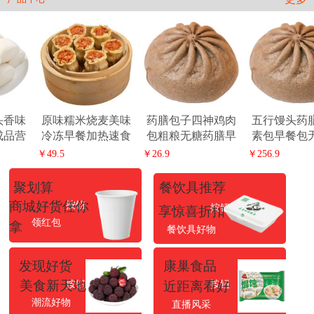
· 【商城特惠】| 缠绕膜10.8元/公斤走起！活动特惠，赶紧下单吧，手慢无！
米烧麦美味
药膳包子四神鸡肉
五行馒头药膳馒头
药膳馒
餐加热速食
包粗粮无糖药膳早
素包早餐包无蔗糖
餐包全
麦营养方便
餐包山药茯苓枸杞
营养包鸡肉包糖友
包养生
￥26.9
￥256.9
￥26.9
半成品
养生速食馒头
速食全麦包子
药营
聚划算
餐饮具推荐
商城好货任你
按钮
按钮
享惊喜折扣
领红包
拿
餐饮具好物
发现好货
康巢食品
美食新天地
按钮
按钮
近距离看好
潮流好物
直播风采
货