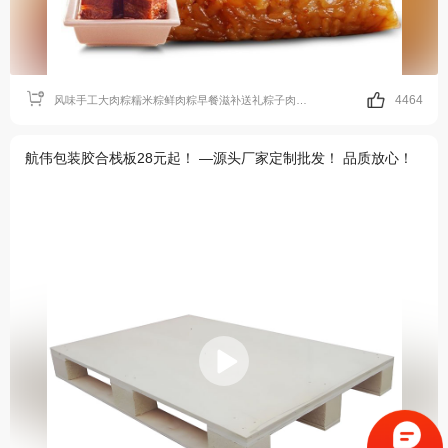
4464
风味手工大肉粽糯米粽鲜肉粽早餐滋补送礼粽子肉粽子即食散装肉粽
航伟包装胶合栈板28元起！ —源头厂家定制批发！ 品质放心！