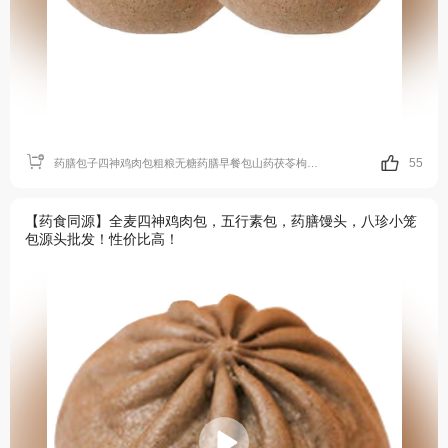
55
药膳包子四神鸡肉包粗粮无糖药膳早餐包山药茯苓枸杞养生速食馒头
【药食同源】全麦四神鸡肉包，五行素包，药膳馒头，八珍小笼
包源头批发！性价比高！