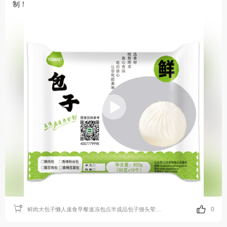
制！
0
鲜肉大包子懒人速食早餐速冻包点半成品包子馒头荤素肉包子批发