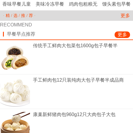
香味早餐儿童
美味冷冻早餐
鸡肉包粗粮无
馒头素包早餐
半成品营养方
加热速食蒸煮
糖药膳早餐包
包无蔗糖营养
更多
· 精 / 选 / 推 / 荐 ·
便速
烧麦
山药
包鸡
RECOMMEND
早餐早点推荐
更多
传统手工鲜肉大包菜包1600g包子早餐半
手工鲜肉包12只装纯肉大包子早餐半成品商
康巢新鲜猪肉包960g12只大肉包子大包