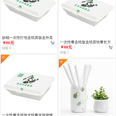
妙稳一次性打包盒纸质饭盒外卖
一次性餐盒纸饭盒纸质快餐长方
环保餐盒纸质快餐盒煎饺沙拉米
￥80元
形米饭外卖打包盒环保米饭盒烧
￥80元
饭烧
销量:9
烤盒
销量:7
热
热
一次性餐盒纸饭盒快餐米饭烧烤