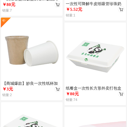
一次性可降解牛皮纸吸管珍珠奶
便当纸质外卖打包盒长方形带盖
￥80元
茶大口径纸质独立包装短饮管短
￥5.52元
销量:7
吸管
销量:1
热
【商城爆款】妙良一次性纸杯加
纸餐盒一次性长方形外卖打包盒
厚家用纯白纸杯茶水杯
￥3元
米饭盒烧烤快餐盒防油烧烤生煎
￥80元
销量:2
小吃
销量:74