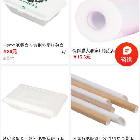
一次性纸餐盒长方形外卖打包盒
保鲜膜大卷家用食品级商用厨房
肠粉快餐商用米饭打包盒可微波
￥80元
缠绕包装美容院点断式经济装保
￥15.5元
加热
销量:25
鲜膜
妙稳米饭盒一次性纸餐盒便当纸
可降解纸吸管一次性独立包装纸