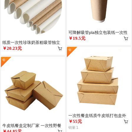
可降解吸管pla独立包装纸一次性
珍珠奶茶绿豆沙粗细果汁饮料吸
￥19.5元
纸质一次性珍珠奶茶粗吸管独立
包装牛皮纸 PLA吸管定制 可降
￥20.23元
新
新
一次性餐盒纸质牛皮纸打包盒外
卖纸盒小吃炸鸡饭盒轻食沙拉盒
￥55元
牛皮纸餐盒定制厂家 一次性野餐
防油
销量:1
带沙拉快餐打包盒子外卖炒饭炸
￥44.85元