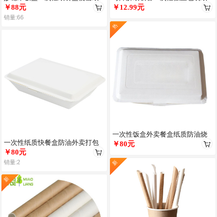
质快餐盒长方形米饭打包盒小笼
￥88元
质珍珠奶茶大号吸管加粗牛皮纸
￥12.99元
包烧
吸管
销量:66
热
一次性饭盒外卖餐盒纸质防油烧
一次性纸质快餐盒防油外卖打包
烤煎饺长方形打包盒点心小吃盒
￥80元
盒小吃炸鸡餐盒便当饭盒可定制
￥80元
加厚
销量:2
新
新