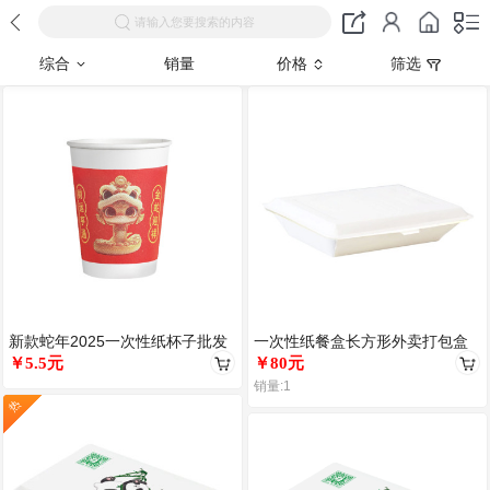
请输入您要搜索的内容
综合
销量
价格
筛选
新款蛇年2025一次性纸杯子批发
一次性纸餐盒长方形外卖打包盒
加厚水杯家用国潮新年整箱特价
￥5.5元
小白盒自扣快餐盒纯白纸质米饭
￥80元
盒点
销量:1
热